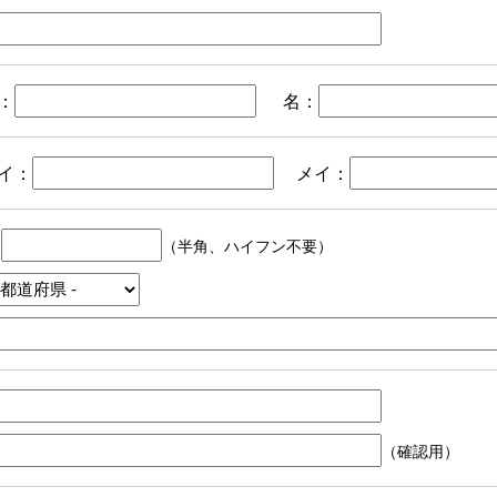
：
名：
イ：
メイ：
〒
（半角、ハイフン不要）
（確認用）