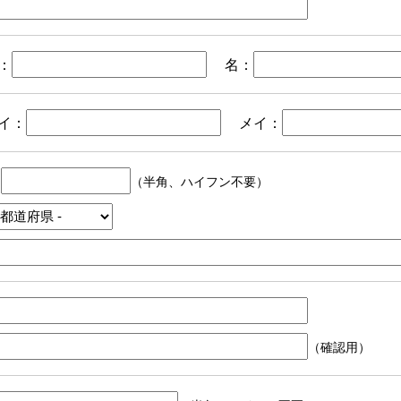
：
名：
イ：
メイ：
〒
（半角、ハイフン不要）
（確認用）