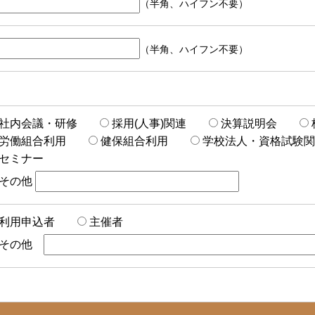
（半角、ハイフン不要）
（半角、ハイフン不要）
社内会議・研修
採用(人事)関連
決算説明会
労働組合利用
健保組合利用
学校法人・資格試験関
セミナー
その他
利用申込者
主催者
その他