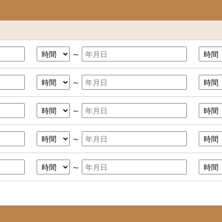
～
～
～
～
～